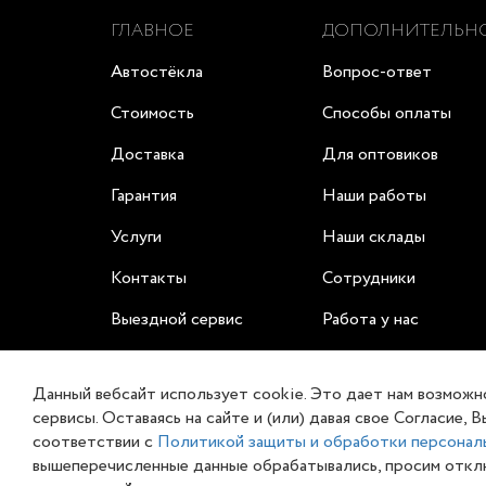
ГЛАВНОЕ
ДОПОЛНИТЕЛЬН
Автостёкла
Вопрос-ответ
Стоимость
Способы оплаты
Доставка
Для оптовиков
Гарантия
Наши работы
Услуги
Наши склады
Контакты
Сотрудники
Выездной сервис
Работа у нас
Заказать on-line
Сертификаты
Данный вебсайт использует cookie. Это дает нам возможн
сервисы. Оставаясь на сайте и (или) давая свое Согласие
соответствии с
Политикой защиты и обработки персональ
вышеперечисленные данные обрабатывались, просим отклю
Обращаем ваше внимание на то, что данный интерн