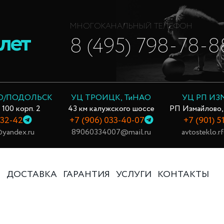
МНОГОКАНАЛЬНЫЙ ТЕЛЕФОН
лет
8 (495) 798-78-8
О/ПОДОЛЬСК
УЦ ТРОИЦК, ТиНАО
УЦ РП И
 100 корп. 2
43 км калужского шоссе
РП Измайлово,
-32-42
+7 (906) 033-40-07
+7 (901) 5
yandex.ru
89060334007@mail.ru
avtosteklo.
Ь
ДОСТАВКА
ГАРАНТИЯ
УСЛУГИ
КОНТАКТЫ