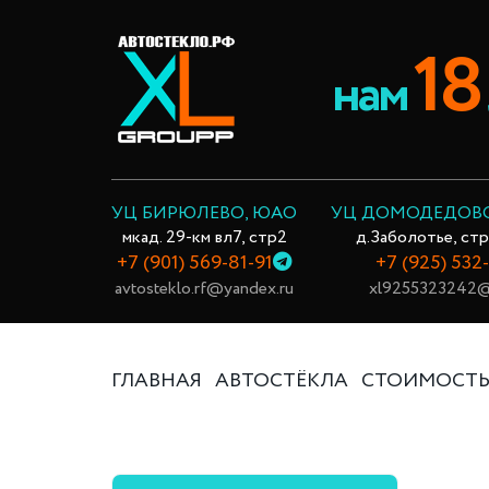
18
нам
УЦ БИРЮЛЕВО, ЮАО
УЦ ДОМОДЕДОВ
мкад. 29-км вл7, стр2
д.Заболотье, стр
+7 (901) 569-81-91
+7 (925) 532
avtosteklo.rf@yandex.ru
xl9255323242@
ГЛАВНАЯ
АВТОСТЁКЛА
СТОИМОСТ